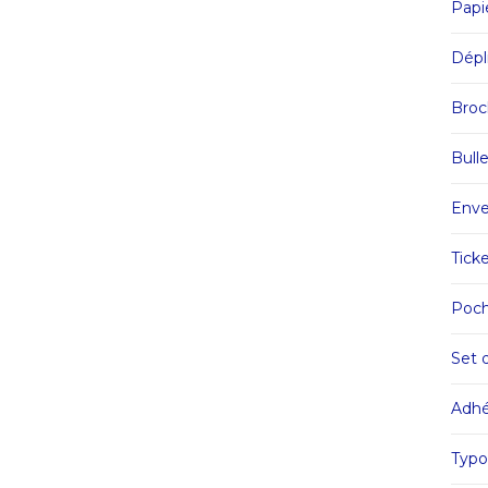
Papi
Dépl
Broc
Bull
Enve
Tick
Poch
Set d
Adhés
Typo