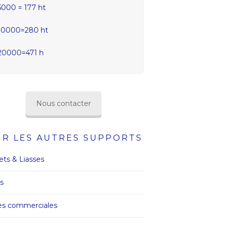
5000 = 177 ht
10000=280 ht
20000=471 h
Nous contacter
IR LES AUTRES SUPPORTS
ets & Liasses
rs
es commerciales