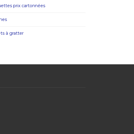
uettes prix cartonnées
ches
ts à gratter