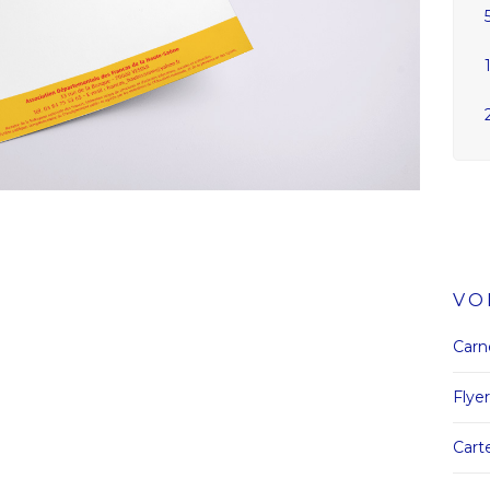
VO
Carn
Flye
Cart