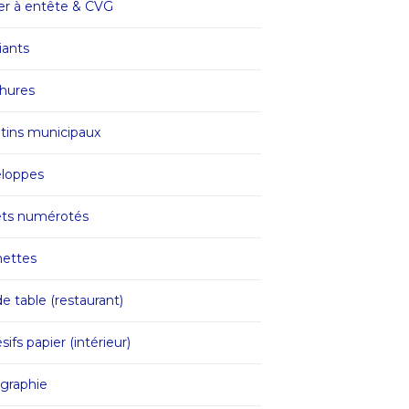
er à entête & CVG
iants
hures
etins municipaux
loppes
ets numérotés
ettes
e table (restaurant)
ifs papier (intérieur)
graphie