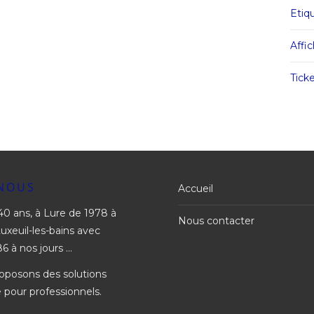
Etiq
Affi
Ticke
NOUS
Accueil
0 ans, à Lure de 1978 à
Nous contacter
uxeuil-les-bains avec
6 à nos jours …
roposons des solutions
 pour professionnels.