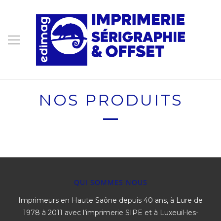
NOS PRODUITS
QUI SOMMES NOUS
Imprimeurs en Haute Saône depuis 40 ans, à Lure de
1978 à 2011 avec l’imprimerie SIPE et à Luxeuil-les-